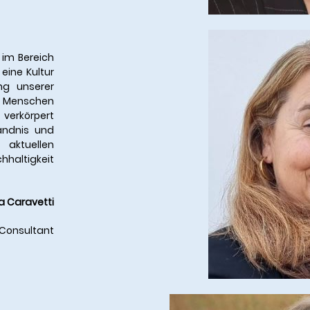
 im Bereich
eine Kultur
ng unserer
 Menschen
 verkörpert
tändnis und
ktuellen
altigkeit
a Caravetti
 Consultant