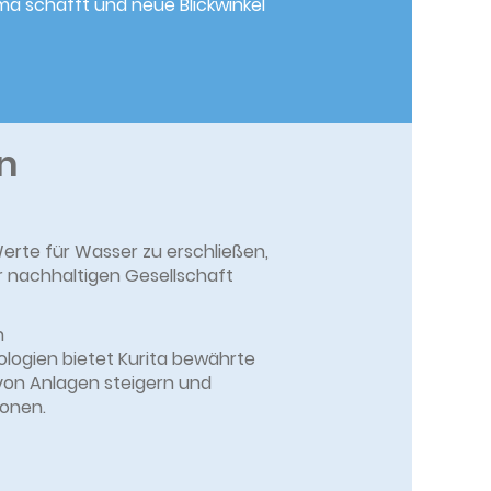
ma schafft und neue Blickwinkel
n
 Werte für Wasser zu erschließen,
r nachhaltigen Gesellschaft
n
ogien bietet Kurita bewährte
 von Anlagen steigern und
honen.